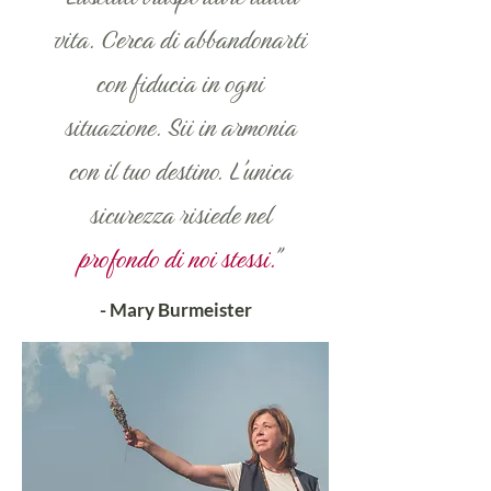
vita. Cerca di abbandonarti
con fiducia in ogni
situazione. Sii in armonia
con il tuo destino. L'unica
sicurezza risiede nel
profondo di noi stessi.
"
- Mary Burmeister